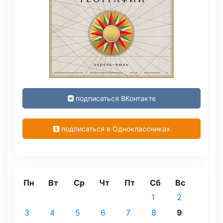
подписаться ВКонтакте
подписаться в Одноклассниках
Пн
Вт
Ср
Чт
Пт
Сб
Вс
1
2
3
4
5
6
7
8
9