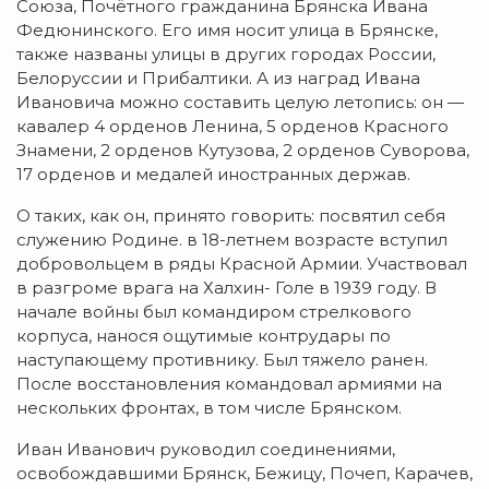
Союза, Почётного гражданина Брянска Ивана
Федюнинского. Его имя носит улица в Брянске,
также названы улицы в других городах России,
Белоруссии и Прибалтики. А из наград Ивана
Ивановича можно составить целую летопись: он —
кавалер 4 орденов Ленина, 5 орденов Красного
Знамени, 2 орденов Кутузова, 2 орденов Суворова,
17 орденов и медалей иностранных держав.
О таких, как он, принято говорить: посвятил себя
служению Родине. в 18-летнем возрасте вступил
добровольцем в ряды Красной Армии. Участвовал
в разгроме врага на Халхин- Голе в 1939 году. В
начале войны был командиром стрелкового
корпуса, нанося ощутимые контрудары по
наступающему противнику. Был тяжело ранен.
После восстановления командовал армиями на
нескольких фронтах, в том числе Брянском.
Иван Иванович руководил соединениями,
освобождавшими Брянск, Бежицу, Почеп, Карачев,