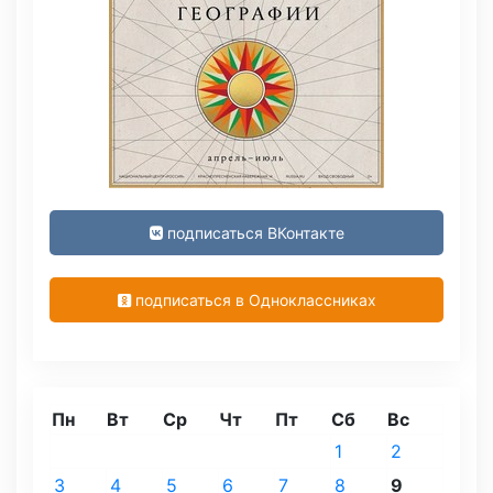
подписаться ВКонтакте
подписаться в Одноклассниках
Пн
Вт
Ср
Чт
Пт
Сб
Вс
1
2
3
4
5
6
7
8
9