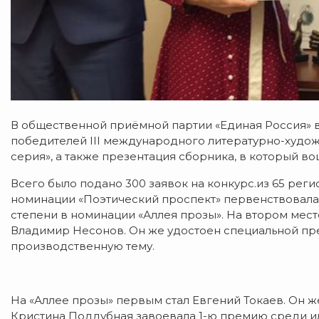
В общественной приёмной партии «Единая Россия» в
победителей III международного литературно-худо
серия», а также презентация сборника, в который в
Всего было подано 300 заявок на конкурс.из 65 рег
номинации «Поэтический проспект» первенствовала 
степени в номинации «Аллея прозы». На втором месте
Владимир Несонов. Он же удостоен специальной пр
производственную тему.
На «Аллее прозы» первым стал Евгений Токаев. Он 
Кристина Поддубная завоевала 1-ю премию среди и