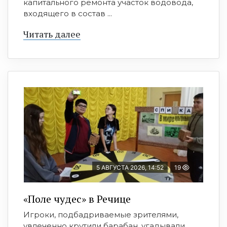
капитального ремонта участок водовода,
входящего в состав ...
Читать далее
5 АВГУСТА 2026, 14:52
19
«Поле чудес» в Речице
Игроки, подбадриваемые зрителями,
увлеченно крутили барабан, угадывали