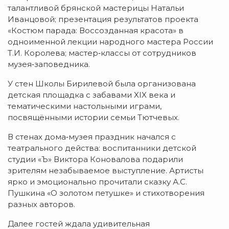
талантливой брянской мастерицы Натальи
Иванцовой; презентация результатов проекта
«Костюм парада: Воссозданная красота» в
одноименной лекции народного мастера России
Т.И. Королева; мастер‑классы от сотрудников
музея‑заповедника.
У стен Школы Бирилевой была организована
детская площадка с забавами XIX века и
тематическими настольными играми,
посвящёнными истории семьи Тютчевых.
В стенах дома‑музея праздник начался с
театрального действа: воспитанники детской
студии «Ъ» Виктора Коновалова подарили
зрителям незабываемое выступление. Артисты
ярко и эмоционально прочитали сказку А.С.
Пушкина «О золотом петушке» и стихотворения
разных авторов.
Далее гостей ждала удивительная