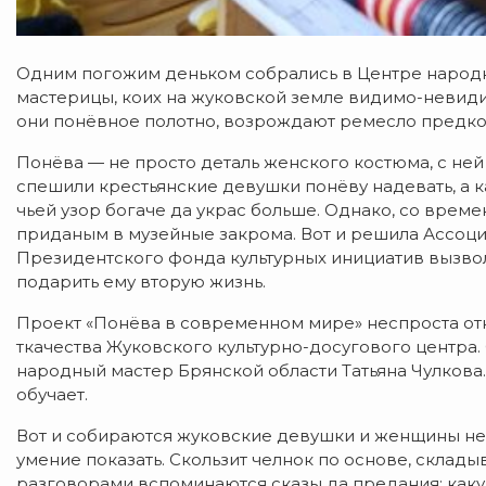
Одним погожим деньком собрались в Центре народно
мастерицы, коих на жуковской земле видимо-невидим
они понёвное полотно, возрождают ремесло предко
Понёва — не просто деталь женского костюма, с ней
спешили крестьянские девушки понёву надевать, а к
чьей узор богаче да украс больше. Однако, со врем
приданым в музейные закрома. Вот и решила Ассоци
Президентского фонда культурных инициатив вызвол
подарить ему вторую жизнь.
Проект «Понёва в современном мире» неспроста отк
ткачества Жуковского культурно-досугового центра.
народный мастер Брянской области Татьяна Чулкова.
обучает.
Вот и собираются жуковские девушки и женщины не 
умение показать. Скользит челнок по основе, склад
разговорами вспоминаются сказы да предания: каку