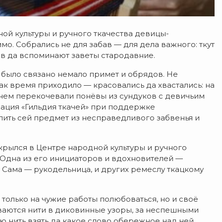
й культуры и ручного ткачества девицы-
о. Собрались не для забав — для дела важного: ткут
в да вспоминают заветы стародавние.
 было связано немало примет и обрядов. Не
ак время приходило — красовались да хвастались: на
енем перекочевали понёвы из сундуков с девичьим
ация «Гильдия ткачей» при поддержке
ить сей предмет из несправедливого забвенья и
рылся в Центре народной культуры и ручного
 Одна из его инициаторов и вдохновителей —
 Сама — рукодельница, и других ремеслу ткацкому
только на чужие работы полюбоваться, но и своё
ываются нити в диковинные узоры, за неспешными
ю нить взять да какое слово обережное над ней