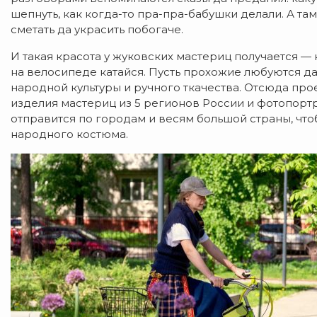
шепнуть, как когда-то пра-пра-бабушки делали. А та
сметать да украсить побогаче.
И такая красота у жуковских мастериц получается — 
на велосипеде катайся. Пусть прохожие любуются да
народной культуры и ручного ткачества. Отсюда пр
изделия мастериц из 5 регионов России и фотопорт
отправится по городам и весям большой страны, чт
народного костюма.