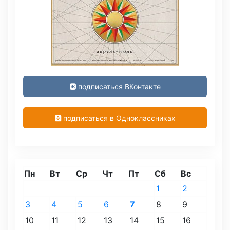
подписаться ВКонтакте
подписаться в Одноклассниках
Пн
Вт
Ср
Чт
Пт
Сб
Вс
1
2
3
4
5
6
7
8
9
10
11
12
13
14
15
16