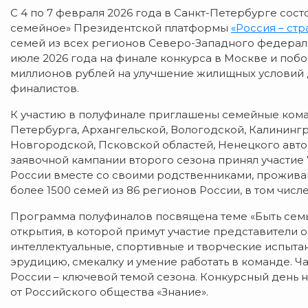
С 4 по 7 февраля 2026 года в Санкт-Петербурге сост
семейное» Президентской платформы
«Россия – ст
семей из всех регионов Северо-Западного федераль
июле 2026 года на финале конкурса в Москве и побо
миллионов рублей на улучшение жилищных условий 
финалистов.
К участию в полуфинале приглашены семейные кома
Петербурга, Архангельской, Вологодской, Калининг
Новгородской, Псковской областей, Ненецкого автон
заявочной кампании второго сезона принял участие 7
России вместе со своими родственниками, прожива
более 1500 семей из 86 регионов России, в том числе
Программа полуфиналов посвящена теме «Быть семь
открытия, в которой примут участие представители о
интеллектуальные, спортивные и творческие испыта
эрудицию, смекалку и умение работать в команде. Ча
России
–
ключевой темой сезона. Конкурсный день н
от Российского общества «Знание».