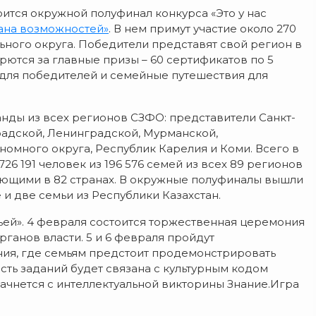
оится окружной полуфинал конкурса «Это у нас
рана возможностей»
. В нем примут участие около 270
ного округа. Победители представят свой регион в
рются за главные призы – 60 сертификатов по 5
для победителей и семейные путешествия для
нды из всех регионов СЗФО: представители Санкт-
радской, Ленинградской, Мурманской,
омного округа, Республик Карелия и Коми. Всего в
26 191 человек из 196 576 семей из всех 89 регионов
ющими в 82 странах. В окружные полуфиналы вышли
 и две семьи из Республики Казахстан.
ей». 4 февраля состоится торжественная церемония
рганов власти. 5 и 6 февраля пройдут
ния, где семьям предстоит продемонстрировать
сть заданий будет связана с культурным кодом
ачнется с интеллектуальной викторины Знание.Игра