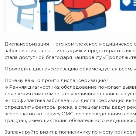
Диспансеризация — это комплексное медицинское о
заболевания на ранних стадиях и предотвратить их 
стала доступной благодаря нацпроекту «Продолжител
Проходить диспансеризацию рекомендуется всем, н
Почему важно пройти диспансеризацию?
🔹Ранняя диагностика: обследование помогает выя
появления симптомов, что увеличивает шансы на ус
🔹Профилактика заболеваний: диспансеризация вклю
определить факторы риска, а специалисты дадут ре
🔹Бесплатно по полису ОМС: все исследования в ра
граждан, имеющих полис обязательного медицинско
Запланируйте визит в поликлинику по месту прикре