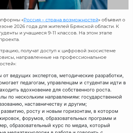
атформы «
Россия – страна возможностей
» объявил о
езоне 2026 года для жителей Брянской области. К
уденты и учащиеся 9-11 классов. На этом этапе
проекта.
трацию, получат доступ к цифровой экосистеме
ервисы, направленные на профессиональное
остей»:
ы от ведущих экспертов, методические разработки,
помогает педагогам, управленцам и студентам идти в
аходить вдохновение для собственного роста.
лы по нескольким направлениям: государственной
азованию, наставничеству и другим;
 развитию, росту и новым горизонтам, в котором
ажировок, форумов, образовательных программ и
мер, образовательный курс по медиа, который
ые медиатехнологии в работе и говорить с