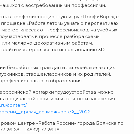
учащихся с востребованными профессиями.
рать в профориентационную игру «ПрофиВорк», с
площадке «Работа летом» узнать о перспективах
в мастер-классах от профессионалов, на учебных
поучаствовать в процессе разбора схемы
м или малярно-декоративным работам,
пройти мастер-класс по использованию 3D-
тии безработных граждан и жителей, желающих
ускников, старшеклассников и их родителей,
профессионального образования.
сероссийской ярмарки трудоустройства можно
та социальной политики и занятости населения
.ru/content/
_россии__время_возможностей__2026
.
овом центре «Работа России» города Брянска по
77-26-68, (4832) 77-26-18.