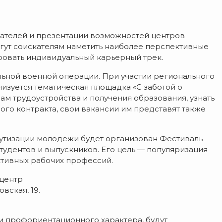
ателей и презентации возможностей центров
огут соискателям наметить наиболее перспективные
ровать индивидуальный карьерный трек.
ьной военной операции. При участии регионального
изуется тематическая площадка «С заботой о
ам трудоустройства и получения образования, узнать
го контракта, свои вакансии им представят также
утизации молодежи будет организован Фестиваль
тудентов и выпускников. Его цель — популяризация
ктивных рабочих профессий.
центр
вская, 19.
и профориентационного характера, будут