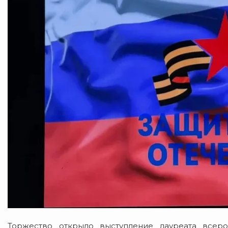
Торжество открыло выступление лауреата всер