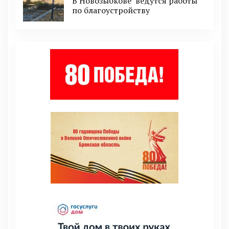
В Новозыбкове ведутся работы
по благоустройству