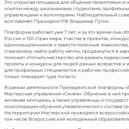
Это открытая площадка для общения талантливых и 
опытом между школьниками, студентами, профильны
управленцами и волонтерами. Наблюдательный сове
возглавляет Президент РФ Владимир Путин.
Платформа работает уже 7 лет, и за это время она о
России и 150 стран мира. Участие в проектах, конку
единомышленников и завести полезные знакомства, 
стажировку, найти работу мечты, продвинуться в кар
поможет отточить мастерство или развить лидерски
проекты и конкурсы для людей разных возрастов и 
для профильных специалистов и рабочих профессий,
только планирует туда попасть.
В рамках деятельности Президентской платформы «Р
Мастерская управления «Сенеж». Обучение в ней пр
активная молодежь, а также управленцы и государс
консолидации обучения управленческого состава тре
На территории Мастерской проводятся всероссийс
том числе Всероссийский молодежный образовател