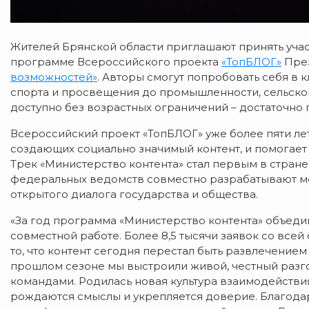
Жителей Брянской области приглашают принять участ
программе Всероссийского проекта
«
ТопБЛОГ
»
През
возможностей»
. Авторы смогут попробовать себя в 
спорта и просвещения до промышленности, сельског
доступно без возрастных ограничений – достаточно 
Всероссийский проект «ТопБЛОГ» уже более пяти ле
создающих социально значимый контент, и помогает
Трек «Министерство контента» стал первым в стран
федеральных ведомств совместно разрабатывают м
открытого диалога государства и общества.
«За год программа «Министерство контента» объеди
совместной работе. Более 8,5 тысячи заявок со всей 
то, что контент сегодня перестал быть развлечением 
прошлом сезоне мы выстроили живой, честный раз
командами. Родилась новая культура взаимодействия:
рождаются смыслы и укрепляется доверие. Благода