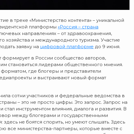
ие в треке «Министерство контента» – уникальной
идентской платформы
«Россия – страна
ключевых направлениях – от здравоохранения,
о хозяйства и международного туризма. Участие
подать заявку на
цифровой платформе
до 9 июня.
т формирует в России сообщество авторов,
 им становиться лидерами общественного мнения.
е форматом, где блогеры и представители
едиапроекты и выстраивают новый формат
нила сотни участников и федеральные ведомства в
страны – это не просто цифры. Это запрос. Запрос на
и стал инструментом влияния, диалога и развития. В
говор между блогерами и государственными
 здесь не боятся спорить, но умеют слышать. Здесь
рю все министерства-партнеры, которые вместе с