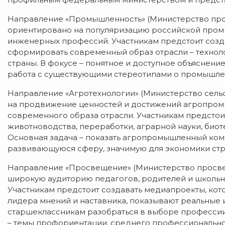
Направление «Промышленность» (Министерство пр
ориентировано на популяризацию российской пром
инженерных профессий. Участникам предстоит созд
сформировать современный образ отрасли – технол
страны. В фокусе – понятное и доступное объяснени
работа с существующими стереотипами о промышле
Направление «Агротехнологии» (Министерство сель
на продвижение ценностей и достижений агропро
современного образа отрасли. Участникам предстоит
животноводства, переработки, аграрной науки, биот
Основная задача – показать агропромышленный ком
развивающуюся сферу, значимую для экономики стр
Направление «Просвещение» (Министерство просв
широкую аудиторию педагогов, родителей и школьни
Участникам предстоит создавать медиапроекты, ко
лидера мнений и наставника, показывают реальные 
старшеклассникам разобраться в выборе профессии
– темы профориентации, среднего профессионально