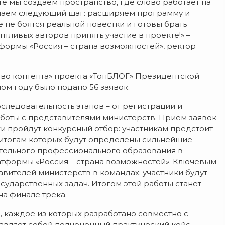
е мы создаем пространство, где слово работает на
елаем следующий шаг: расширяем программу и
 не боятся реальной повестки и готовы брать
нтливых авторов принять участие в проекте!» –
формы «Россия – страна возможностей», ректор
тво контента» проекта «ТопБЛОГ» Президентской
ом году было подано 56 заявок.
следовательность этапов – от регистрации и
боты с представителями министерств. Прием заявок
вки пройдут конкурсный отбор: участникам предстоит
 итогам которых будут определены сильнейшие
ительного профессионального образования в
тформы «Россия – страна возможностей». Ключевым
авителей министерств в командах: участники будут
сударственных задач. Итогом этой работы станет
а финале трека.
, каждое из которых разработано совместно с
вляет собой полноценный практический кейс.