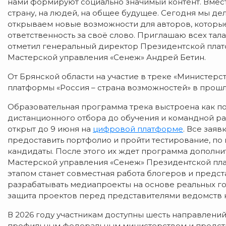
нами формируют социально значимый контент. Вмест
страну, на людей, на общее будущее. Сегодня мы д
открываем новые возможности для авторов, которые
ответственность за своё слово. Приглашаю всех тала
отметил генеральный директор Президентской плат
Мастерской управления «Сенеж» Андрей Бетин.
От Брянской области на участие в треке «Министерс
платформы «Россия – страна возможностей» в прошл
Образовательная программа трека выстроена как по
дистанционного отбора до обучения и командной ра
открыт до 9 июня на
цифровой платформе
. Все зая
предоставить портфолио и пройти тестирование, по
кандидаты. После этого их ждет программа дополн
Мастерской управления «Сенеж» Президентской пла
этапом станет совместная работа блогеров и предст
разрабатывать медиапроекты на основе реальных го
защита проектов перед представителями ведомств н
В 2026 году участникам доступны шесть направлений
профильным федеральным министерством и предста