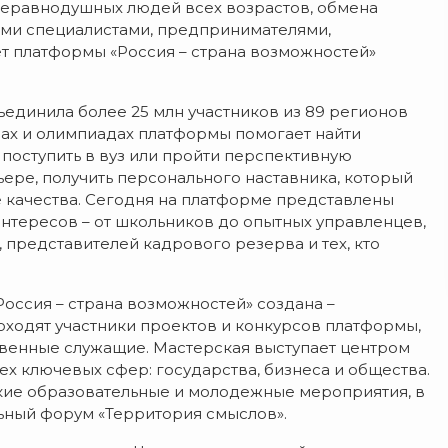
неравнодушных людей всех возрастов, обмена
ми специалистами, предпринимателями,
т платформы «Россия – страна возможностей»
бъединила более 25 млн участников из 89 регионов
рсах и олимпиадах платформы помогает найти
поступить в вуз или пройти перспективную
ьере, получить персонального наставника, который
е качества. Сегодня на платформе представлены
интересов – от школьников до опытных управленцев,
 представителей кадрового резерва и тех, кто
оссия – страна возможностей» создана –
оходят участники проектов и конкурсов платформы,
твенные служащие. Мастерская выступает центром
х ключевых сфер: государства, бизнеса и общества.
кие образовательные и молодежные мероприятия, в
ьный форум «Территория смыслов».