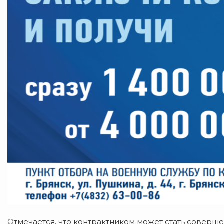
Отмечается, что контрактником может стать соверш