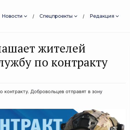
Новости
Спецпроекты
Редакция
aшaет житeлeй
лужбу по контракту
 контракту. Добровольцев отправят в зону