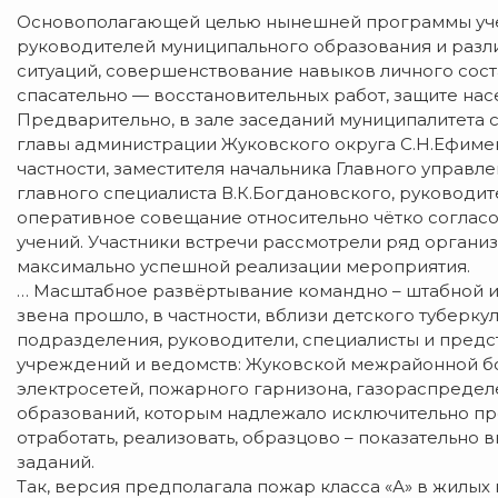
Основополагающей целью нынешней программы уче
руководителей муниципального образования и разл
ситуаций, совершенствование навыков личного сос
спасательно — восстановительных работ, защите нас
Предварительно, в зале заседаний муниципалитета 
главы администрации Жуковского округа С.Н.Ефимен
частности, заместителя начальника Главного управл
главного специалиста В.К.Богдановского, руководит
оперативное совещание относительно чётко согла
учений. Участники встречи рассмотрели ряд органи
максимально успешной реализации мероприятия.
… Масштабное развёртывание командно – штабной 
звена прошло, в частности, вблизи детского туберку
подразделения, руководители, специалисты и предс
учреждений и ведомств: Жуковской межрайонной бо
электросетей, пожарного гарнизона, газораспределе
образований, которым надлежало исключительно про
отработать, реализовать, образцово – показательно
заданий.
Так, версия предполагала пожар класса «А» в жилых 