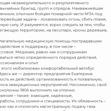
ющая незамедлительного и результативного
звычайных бригад, групп и отрядов. Наиважнейшая
вленным, опытным бойцам пожарной части №34 под
ервейшая задача – локализовать огонь, сбить пламя,
ую силу. И разумеется, зорко следить за тем, чтобы
егающую территорию, на лесопарк, кроны деревьев,
отлагательную медицинскую помощь пострадавшим
действие и поддержку, в том числе –
ссовое. Медикам, равно как и сотрудникам
ваться чётко определённого порядка действий,
ссионализм и опыт.
я этого мобилизован комфортабельный автобус
 Здесь же — директор предприятия Екатерина
сть их действий, организованность и похвальную,
кса эвакуационных мероприятий. Несомненно, свой
околонны 1806 выполнило на отлично.
жения – также: знающие, надёжные,
боты, сотрудники и специалисты. Их обязанность –
о как и отключить магистральную подачу газа.