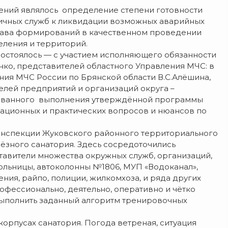
ний являлось определение степени готовности
ичных служб к ликвидации возможных аварийных
тава формирований в качественном проведении
еления и территорий.
состоялось — с участием исполняющего обязанности
ко, представителей областного Управления МЧС: в
ения МЧС России по Брянской области В.С.Алёшина,
елей предприятий и организаций округа –
сованного выполнения утверждённой программы
зационных и практических вопросов и нюансов по
инспекции Жуковского районного территориального
лёзного санатория. Здесь сосредоточились
тавители множества окружных служб, организаций,
льницы, автоколонны №1806, МУП «Водоканал»,
ния, райпо, полиции, жилкомхоза, и ряда других
фессионально, деятельно, оперативно и чётко
 выполнить заданный алгоритм тренировочных
корпусах санатория. Погода ветреная, ситуация