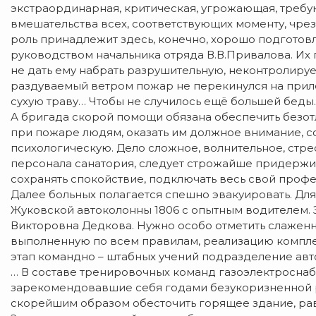
экстраординарная, критическая, угрожающая, требу
вмешательства всех, соответствующих моменту, чре
роль принадлежит здесь, конечно, хорошо подгото
руководством начальника отряда В.В.Привалова. Их п
не дать ему набрать разрушительную, неконтролируем
раздуваемый ветром пожар не перекинулся на прил
сухую траву… Чтобы не случилось ещё большей беды.
А бригада скорой помощи обязана обеспечить без
при пожаре людям, оказать им должное внимание, со
психологическую. Дело сложное, волнительное, стре
персонала санатория, следует строжайше придержи
сохранять спокойствие, подключать весь свой профе
Далее больных полагается спешно эвакуировать. Дл
Жуковской автоколонны 1806 с опытным водителем.
Викторовна Дедкова. Нужно особо отметить слаженно
выполненную по всем правилам, реализацию компле
этап командно – штабных учений подразделение авт
… В составе тренировочных команд газоэлектроснаб
зарекомендовавшие себя годами безукоризненной ра
скорейшим образом обесточить горящее здание, равн