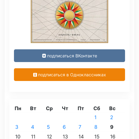
подписаться ВКонтакте
подписаться в Одноклассниках
Пн
Вт
Ср
Чт
Пт
Сб
Вс
1
2
3
4
5
6
7
8
9
10
11
12
13
14
15
16