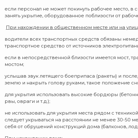
если персонал не может покинуть рабочее место, в 
занять укрытие, оборудованное поблизости от рабоч
При нахождении в общественном месте или на улиц
водители всех транспортных средств обязаны немед
транспортное средство от источников электропитан
если в непосредственной близости имеется мост, т
мостом;
услышав звук летящего боеприпаса (ракеты) и посл
землю и накрыть голову руками, такое положение сн
для укрытия использовать высокие бордюры (бетонны
рвы, овраги и т.д.);
не использовать для укрытия места рядом с технико
следует укрываться на расстоянии не менее 30-50 м
себя от обрушений конструкций дома (балконов, лод