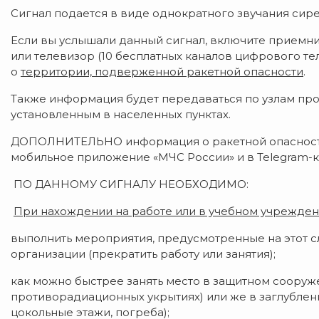
Сигнал подается в виде однократного звучания сирен
Если вы услышали данный сигнал, включите приемни
или телевизор (10 бесплатных каналов цифрового т
о
территории, подверженной ракетной опасности
.
Также информация будет передаваться по узлам пр
установленным в населенных пунктах.
ДОПОЛНИТЕЛЬНО информация о ракетной опасности
мобильное приложение «МЧС России» и в Telegram-к
ПО ДАННОМУ СИГНАЛУ НЕОБХОДИМО:
При нахождении на работе или в учебном учрежден
выполнить мероприятия, предусмотренные на этот с
организации (прекратить работу или занятия);
как можно быстрее занять место в защитном соору
противорадиационных укрытиях) или же в заглубле
цокольные этажи, погреба);