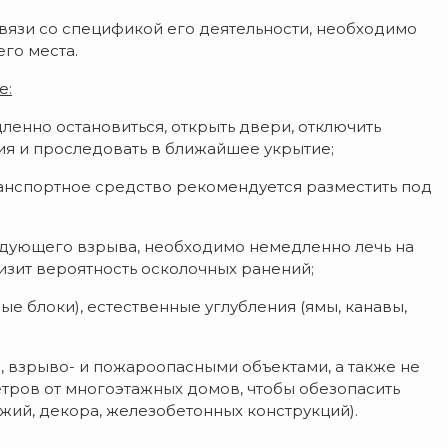
связи со спецификой его деятельности, необходимо
его места.
е:
ленно остановиться, открыть двери, отключить
ия и проследовать в ближайшее укрытие;
ранспортное средство рекомендуется разместить под
едующего взрыва, необходимо немедленно лечь на
изит вероятность осколочных ранений;
е блоки), естественные углубления (ямы, канавы,
й, взрыво- и пожароопасными объектами, а также не
етров от многоэтажных домов, чтобы обезопасить
жий, декора, железобетонных конструкций).