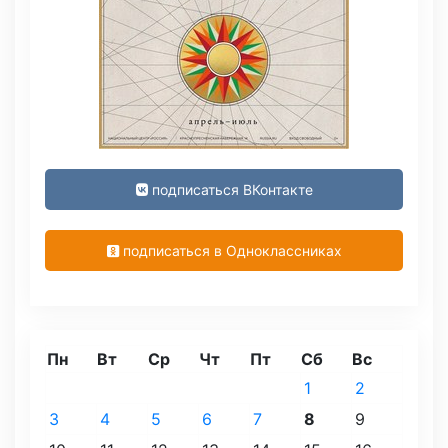
подписаться ВКонтакте
подписаться в Одноклассниках
Пн
Вт
Ср
Чт
Пт
Сб
Вс
1
2
3
4
5
6
7
8
9