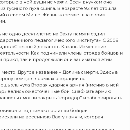
которые в ней души не чаяли. Всем внучкам она
из гусиного пуха сшила. В возрасте 92 лет отошла
тий о своем Мише. Жизнь на земле шла своим
ми.
 не одно десятилетие на Вахту памяти ездил
дарственного педагогического института». С 2006
ядов «Снежный десант» г. Казань. Изменение
еятельности. Как поднимали члены отряда бойцов и
й приют, так и продолжили они заниматься этим
есто. Другое название – Долина смерти. Здесь в
борону немцев в рамках операции по
шь хлынула Вторая ударная армия (именно в ней
дор» велись ожесточенные бои. Снабжать армию
 фашисты смогли закрыть “коридор” и заблокировать
овиков и поднимают останки бойцов.
риехали на весеннюю Вахту памяти, которая
дется поисковиками на протяжении практически,