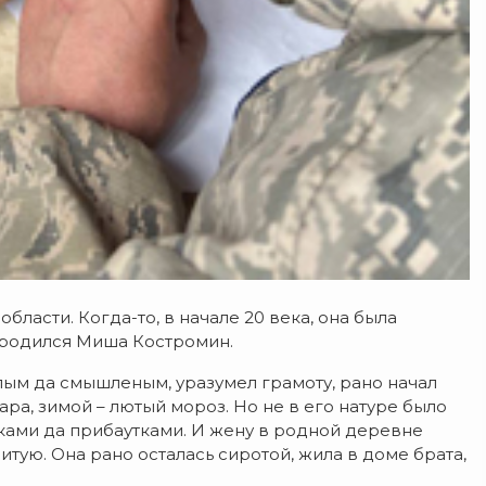
области.
Когда-то, в начале 20 века, она была
у родился Миша Костромин.
лым да смышленым, уразумел грамоту, рано начал
ара, зимой – лютый мороз. Но не в его натуре было
утками да прибаутками. И жену в родной деревне
тую. Она рано осталась сиротой, жила в доме брата,