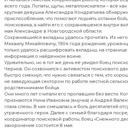
всего года. Лопаты, щупы, металлоискатели – всё ка
хрупкая девушка Александра Кондратьева обнаружил
приспособления, что помогают поднять останки бойц
поисковика, а найти его с сохранившемся внутри вк
мая Александре в Новгородской области.
Сохранившийся вкладыш удалось прочитать. Из него 
Михаилу Михайловичу, 1904 года рождения, уроженц
только удалось расшифровать вкладыш, на страниц
информация о найденном воине.
Удивительно, но в тот же день её увидел боец поиск
Чернов. Он созвонился с активистом поискового д
быстро смекнул, что нужно связаться с тем, кто хоро
не заведующая сектором по работе местной сельско
родственниками бойца.
Они много лет считали его пропавшим без вести. Ког
признаются Нина Ивановна (внучка) и Андрей Вален
глаза слезы. В них смешалась и боль десятилетий от
утраченного героя. Далее с семьей благодаря поср
координатор поисковой работы, боец «Снежного деса
захоронение состоится 8 мая.