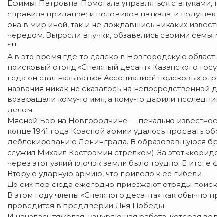
Ефимья Петровна. Помогала управляться с внуками, 
справила приданое: и половиков наткала, и подушек 
она в мир иной, так и не дождавшись никаких извес
чередом. Выросли внучки, обзавелись своими семья
***
А в это время где-то далеко в Новгородскую область
поисковый отряд «Снежный десант» Казанского госу
года он стал называться Ассоциацией поисковых отр
названия никак не сказалось на непосредственной д
возвращали кому-то имя, а кому-то дарили последни
делом.
Мясной Бор на Новгородчине — печально известное м
конце 1941 года Красной армии удалось прорвать о
деблокированию Ленинграда. В образовавшуюся бре
служил Михаил Костромин стрелком). За этот «кори
через этот узкий клочок земли было трудно. В итоге
Вторую ударную армию, что привело к её гибели.
До сих пор сюда ежегодно приезжают отряды поиск
В этом году члены «Снежного десанта» как обычно п
проводится в преддверии Дня Победы.
И началась тяжелая, изнуряющая работа, которая ве