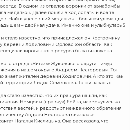
к всегда. В одном из отвалов воронки от авиабомбы
а медальон. Далее пошли в ход лопаты и все те
ов. Найти уцелевший медальон – большая удача для
ладышем – двойная удача. Именно она и улыбнулась 5
и стало известно, что принадлежал он Костромину
у деревни Ходиловичи Орловской области. Как
е специализированного ресурса была выложена
ового отряда «Витязь» Жуковского округа Тимур
вижения в нашем округе Андреем Нестеровым. Тот
шо знает жителей деревни Ходиловичи. А кто это, как
й территории Лидия Семенкова. Та связалась с
да стало известно, что их пращура нашли, как
тинович Немцовы (правнук) бойца, навернулись на
сутствия вестей, и радость от нежданного обретения
едничеству Андрея Нестерова связалась
нта» Наталья Кислицына. Она рассказала, что