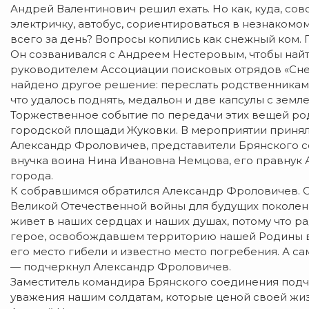
Андрей Валентинович решил ехать. Но как, куда, сов
электричку, автобус, сориентироваться в незнакомом
всего за день? Вопросы копились как снежный ком. 
Он созванивался с Андреем Нестеровым, чтобы найт
руководителем Ассоциации поисковых отрядов «Сн
найдено другое решение: переслать родственникам
что удалось поднять, медальон и две капсулы с земле
Торжественное событие по передачи этих вещей род
городской площади Жуковки. В мероприятии принял
Александр Фроловичев, представители Брянского с
внучка воина Нина Ивановна Немцова, его правнук
города.
К собравшимся обратился Александр Фроловичев. О
Великой Отечественной войны для будущих поколени
живет в наших сердцах и наших душах, потому что р
герое, освобождавшем территорию нашей Родины в
его место гибели и известно место погребения. А са
— подчеркнул Александр Фроловичев.
Заместитель командира Брянского соединения подче
уважения нашим солдатам, которые ценой своей жиз