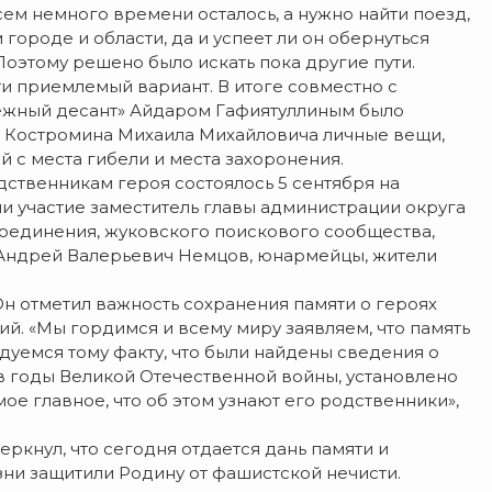
сем немного времени осталось, а нужно найти поезд,
 городе и области, да и успеет ли он обернуться
Поэтому решено было искать пока другие пути.
и приемлемый вариант. В итоге совместно с
ежный десант» Айдаром Гафиятуллиным было
 Костромина Михаила Михайловича личные вещи,
й с места гибели и места захоронения.
ственникам героя состоялось 5 сентября на
и участие заместитель главы администрации округа
оединения, жуковского поискового сообщества,
 Андрей Валерьевич Немцов, юнармейцы, жители
н отметил важность сохранения памяти о героях
й. «Мы гордимся и всему миру заявляем, что память
адуемся тому факту, что были найдены сведения о
 годы Великой Отечественной войны, установлено
мое главное, что об этом узнают его родственники»,
ркнул, что сегодня отдается дань памяти и
ни защитили Родину от фашистской нечисти.