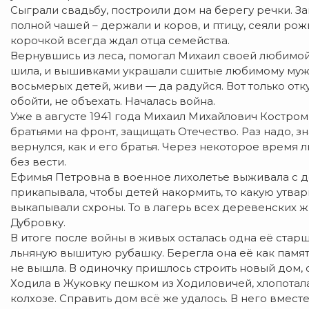
Сыграли свадьбу, построили дом на берегу речки. З
полной чашей – держали и коров, и птицу, сеяли ро
корочкой всегда ждал отца семейства.
Вернувшись из леса, помогал Михаил своей любимой Хи
шила, и вышивками украшали сшитые любимому мужу 
восьмерых детей, живи — да радуйся. Вот только отку
обойти, не объехать. Началась война.
Уже в августе 1941 года Михаил Михайлович Костроми
братьями на фронт, защищать Отечество. Раз надо, з
вернулся, как и его братья. Через некоторое время
без вести.
Ефимья Петровна в военное лихолетье выживала с дет
прикапывала, чтобы детей накормить, то какую утва
выкапывали схроны. То в лагерь всех деревенских жи
Дубровку.
В итоге после войны в живых осталась одна её старш
льняную вышитую рубашку. Берегла она её как памят
не вышла. В одиночку пришлось строить новый дом, с
Ходила в Жуковку пешком из Ходиловичей, хлопотала
колхозе. Справить дом всё же удалось. В него вмест