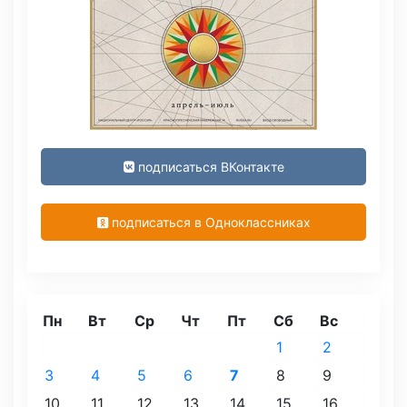
подписаться ВКонтакте
подписаться в Одноклассниках
Пн
Вт
Ср
Чт
Пт
Сб
Вс
1
2
3
4
5
6
7
8
9
10
11
12
13
14
15
16