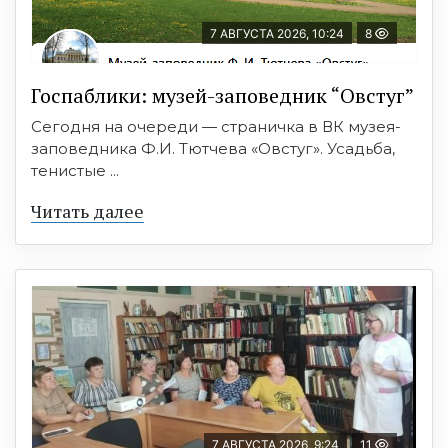
7 АВГУСТА 2026, 10:24
8
Госпаблики: музей-заповедник “Овстуг”
Сегодня на очереди — страничка в ВК музея-
заповедника Ф.И. Тютчева «Овстуг». Усадьба,
тенистые ...
Читать далее
7 АВГУСТА 2026, 9:24
11