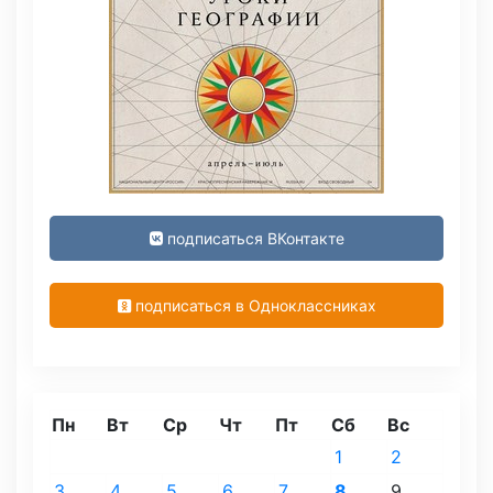
подписаться ВКонтакте
подписаться в Одноклассниках
Пн
Вт
Ср
Чт
Пт
Сб
Вс
1
2
3
4
5
6
7
8
9