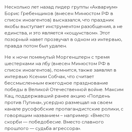
Несколько лет назад лидер группы «Аквариум»
Борис Гребенщиков (внесен Минюстом РФ в
список иноагентов) высказался, что праздник
якобы выступает инструментом разобщения, а не
единства, и это является «кощунством». Этот
позорный навет прозвучал в одном из интервью,
правда потом был удален.
Не к ночи помянутый Моргенштерн с тремя
шестерками на лбу (внесен Минюстом РФ в
список иноагентов), помнится, также заявлял в
интервью Ксении Собчак, что считает
бессмысленным ежегодное празднование
победы в Великой Отечественной войне. Максим
Кац, поддержавший ранее акцию «Полдень
против Путина», усердно размещал на своем
канале русофобские пропагандистские ролики, с
говорящим названием – например: «Вместо
скорби — победобесие. Вместо славного
прошлого — судьба агрессора».