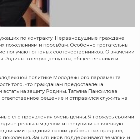
лужащих по контракту. Неравнодушные граждане
 их пожеланиям и просьбам. Особенно трогательны
ие получают от юных соотечественников. О значении
ы Родины, говорят депутаты, общественники и
 молодежной политике Молодежного парламента
ость того, что гражданам предоставлена
 встать на защиту Родины. Татьяна Панфилова
ял ответственное решение и отправился служить на
ьные его проявления очень ценны. Я горжусь своими
Родине реальным делом и поступили на военную
ледниками традиций наших доблестных предков,
 поколения. Защитников поддерживают земляки и