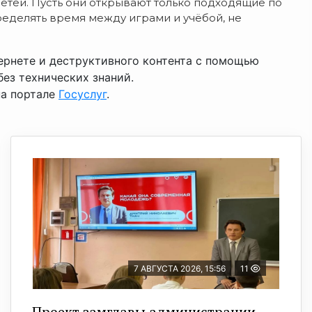
детей. Пусть они открывают только подходящие по
ределять время между играми и учёбой, не
ернете и деструктивного контента с помощью
ез технических знаний.
на портале
Госуслуг
.
7 АВГУСТА 2026, 15:56
11
Проект замглавы администрации