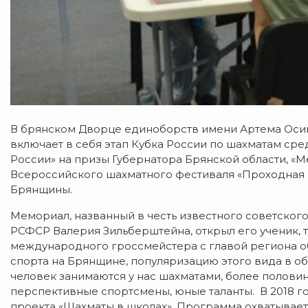
В брянском Дворце единоборств имени Артема Осип
включает в себя этап Кубка России по шахматам сре
России» на призы Губернатора Брянской области, «М
Всероссийского шахматного фестиваля «Проходная
Брянщины.
Мемориал, названный в честь известного советског
РСФСР Валерия Зильберштейна, открыл его ученик, 
международного гроссмейстера с главой региона о
спорта на Брянщине, популяризацию этого вида в о
человек занимаются у нас шахматами, более половин
перспективные спортсмены, юные таланты. В 2018 г
проекта «Шахматы в школах». Программа охватывает