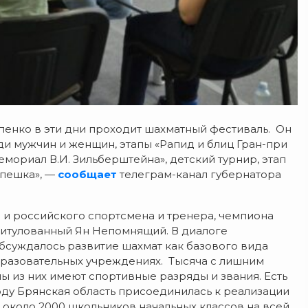
енко в эти дни проходит шахматный фестиваль. Он
ди мужчин и женщин, этапы «Рапид и блиц Гран-при
емориал В.И. Зильберштейна», детский турнир, этап
 пешка», —
сообщает
телеграм-канал губернатора
о и российского спортсмена и тренера, чемпиона
титулованный Ян Непомнящий. В диалоге
бсуждалось развитие шахмат как базового вида
бразовательных учреждениях. Тысяча с лишним
ы из них имеют спортивные разряды и звания. Есть
оду Брянская область присоединилась к реализации
 около 2000 школьников начальных классов на всей