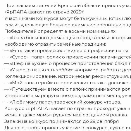
Приглашаем жителей Брянской области принять уча
«ЯрПАПА шагает по стране 2025»!
Участниками Конкурса могут быть мужчины (отцы) лю
семье, уделяющие большое внимание воспитанию де
Победителей определят в восьми номинациях:
— «Глава большого дома»: для отцов, в семье которы
необходимо отразить семейные традиции;
— «Есть такая профессия»: видео о профессии папы;
— «Супер – папа»: ролик о привлечении папами дете
— «Шеф на кухне»: о процессе приготовления блюд 
— «У моего папы есть хобби»: например, работа с де
коллекционирование, историческая реконструкция, 
— «Мой папа герой»: о героических папах – достижени
— «Путешествуем вместе с папой»: принимаются рол
интересные маршруты поездок, памятные места, увл
— «Любимому папе»: творческий конкурс чтецов.
Конкурс «ЯрПАПА шагает по стране» проходит уже шес
жёны и даже мамы трудятся над созданием ролика.
Заявки на конкурс принимаются до 29 сентября.
Для того, чтобы принять участие в конкурсе, нужно 