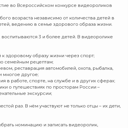
стие во Всероссийском конкурсе видеороликов
бого возраста независимо от количества детей в
тей, ведению в семье здорового образа жизни.
х воспитываются 3 и более детей. В видеоролике
й к здоровому образу жизни через спорт;
по семейным рецептам;
ревом, реставрация автомобилей, охота, рыбалка,
и многое другое;
я в работе, спорте, на службе и в других сферах;
ики о путешествиях по просторам России –
екательные экскурсии;
той раз. В нём участвуют не только отцы – их дети,
выбрать номинацию и записать видеоролик,