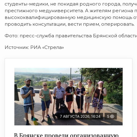
студенты-медики, не покидая родного города, полу
престижного медуниверситета. А жителям региона 
высококвалифицированную медицинскую помощь от в
проводить консультации, вести прием, оперировать.
Фото: пресс-служба правительства Брянской области
Источник: РИА «Стрела»
7 АВГУСТА 2026, 16:24
5
В Брянске провели организованную