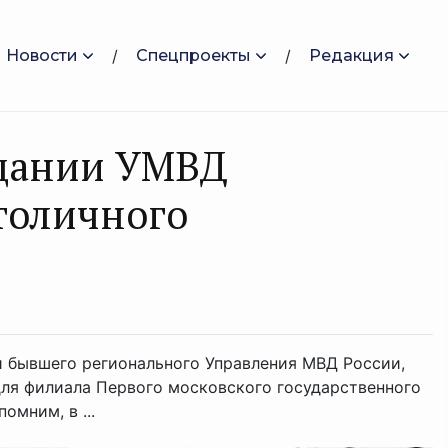
Новости
Спецпроекты
Редакция
здании УМВД
толичного
 бывшего регионального Управления МВД России,
для филиала Первого московского государственного
мним, в ...