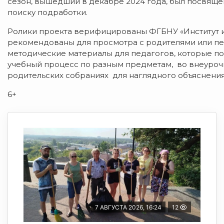
сезон, вышедший в декабре 2024 года, был посвяще
поиску подработки.
Ролики проекта верифицированы ФГБНУ «Институт из
рекомендованы для просмотра с родителями или пе
методические материалы для педагогов, которые п
учебный процесс по разным предметам, во внеурочну
родительских собраниях для наглядного объяснения 
6+
7 АВГУСТА 2026, 16:24
12