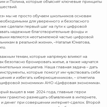
сим и Полина, которые объяснят ключевые принципы
шествий.
з» мы не просто обучаем школьников основам
 необходимыми для уверенного и безопасного
уже сделали первый шаг на пути к цифровой
навать надежные благотворительные фонды и
навыки являются неотъемлемой частью цифровой
ьникам в реальной жизни», –Наталья Юматова,
то.
важным темам, которые напрямую влияют на
ак безопасно бронировать жилье, а также научатся
нительных инициатив. Наша главная задача – дать
нструменты, которые помогут им чувствовать себя
ения и избегать кибермошенников», – отметила
 цифровой экономики» АНО «Цифровая экономика».
орый вышел в мае 2024 года, главные герои
мим грамотно размещать объявления в интернете,
 и денег при совершении интернет-сделок. Второй