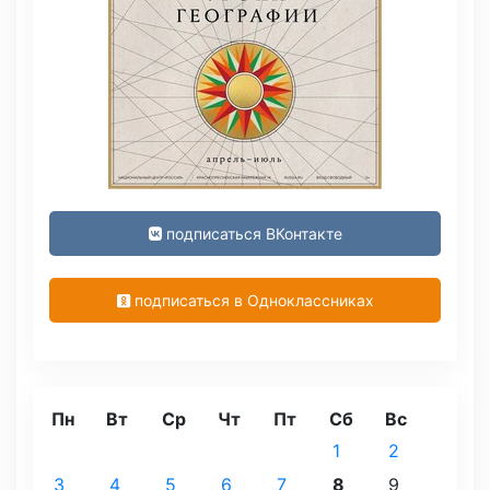
подписаться ВКонтакте
подписаться в Одноклассниках
Пн
Вт
Ср
Чт
Пт
Сб
Вс
1
2
3
4
5
6
7
8
9