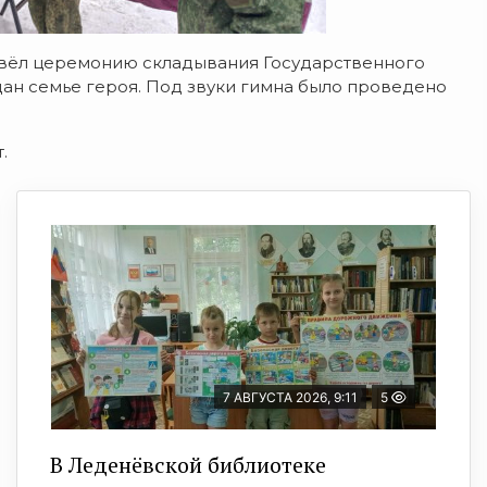
вёл церемонию складывания Государственного
ан семье героя. Под звуки гимна было проведено
.
7 АВГУСТА 2026, 9:11
5
В Леденёвской библиотеке