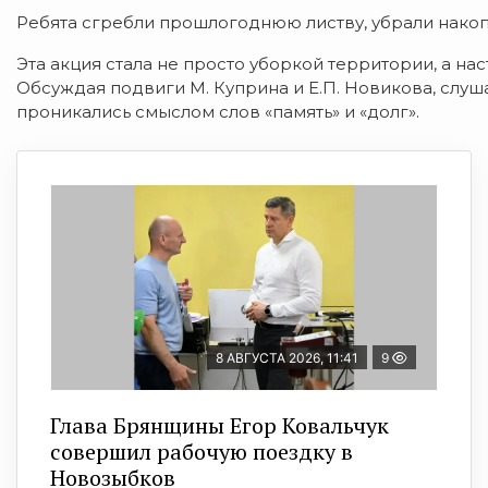
Ребята сгребли прошлогоднюю листву, убрали накоп
Эта акция стала не просто уборкой территории, а н
Обсуждая подвиги М. Куприна и Е.П. Новикова, слуш
проникались смыслом слов «память» и «долг».
8 АВГУСТА 2026, 11:41
9
Глава Брянщины Егор Ковальчук
совершил рабочую поездку в
Новозыбков