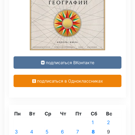
подписаться ВКонтакте
подписаться в Одноклассниках
Пн
Вт
Ср
Чт
Пт
Сб
Вс
1
2
3
4
5
6
7
8
9