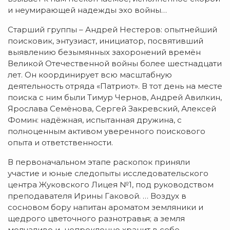
и неумирающей надежды эхо войны…
Старший группы – Андрей Нестеров: опытнейший
поисковик, энтузиаст, инициатор, посвятивший
выявлению безымянных захоронений времён
Великой Отечественной войны более шестнадцати
лет. Он координирует всю масштабную
деятельность отряда «Патриот». В тот день на месте
поиска с ним были Тимур Чернов, Андрей Авилкин,
Ярослава Семёнова, Сергей Закревский, Алексей
Фомин: надёжная, испытанная дружина, с
полноценным активом уверенного поискового
опыта и ответственности.
В первоначальном этапе раскопок приняли
участие и юные следопыты исследовательского
центра Жуковского Лицея №1, под руководством
преподавателя Ирины Гаковой. … Воздух в
сосновом бору напитан ароматом земляники и
щедрого цветочного разнотравья; а земля
молчаливо и непреклонно хранит в себе