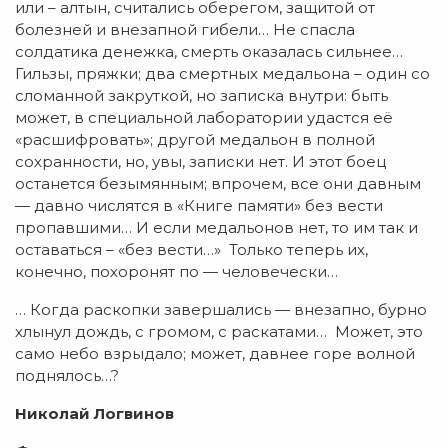
или – алтын, считались оберегом, защитой от
болезней и внезапной гибели… Не спасла
солдатика денежка, смерть оказалась сильнее…
Гильзы, пряжки; два смертных медальона – один со
сломанной закруткой, но записка внутри: быть
может, в специальной лаборатории удастся её
«расшифровать»; другой медальон в полной
сохранности, но, увы, записки нет. И этот боец
останется безымянным; впрочем, все они давным
— давно числятся в «Книге памяти» без вести
пропавшими… И если медальонов нет, то им так и
оставаться – «без вести…» Только теперь их,
конечно, похоронят по — человечески…
… Когда раскопки завершались — внезапно, бурно
хлынул дождь, с громом, с раскатами… Может, это
само небо взрыдало; может, давнее горе волной
поднялось…?
Николай Логвинов