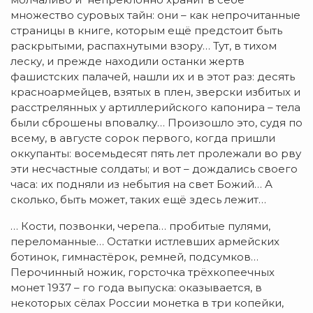
множество суровых тайн: они – как непрочитанные
страницы в книге, которым ещё предстоит быть
раскрытыми, распахнутыми взору… Тут, в тихом
леску, и прежде находили останки жертв
фашистских палачей, нашли их и в этот раз: десять
красноармейцев, взятых в плен, зверски избитых и
расстрелянных у артиллерийского капонира – тела
были сброшены вповалку… Произошло это, судя по
всему, в августе сорок первого, когда пришли
оккупанты: восемьдесят пять лет пролежали во рву
эти несчастные солдаты; и вот – дождались своего
часа: их подняли из небытия на свет Божий… А
сколько, быть может, таких ещё здесь лежит…
… Кости, позвонки, черепа… пробитые пулями,
переломанные… Остатки истлевших армейских
ботинок, гимнастёрок, ремней, подсумков…
Перочинный ножик, горсточка трёхкопеечных
монет 1937 – го года выпуска: оказывается, в
некоторых сёлах России монетка в три копейки,