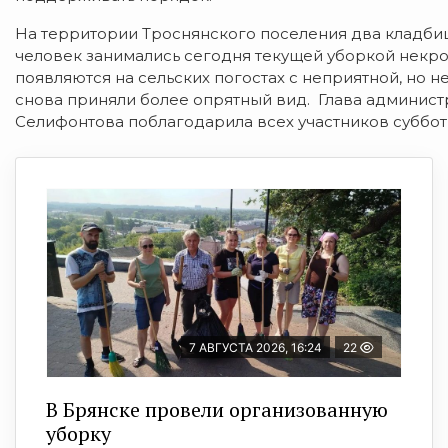
На территории Троснянского поселения два кладби
человек занимались сегодня текущей уборкой некроп
появляются на сельских погостах с неприятной, но
снова приняли более опрятный вид. Глава админис
Селифонтова поблагодарила всех участников суббот
7 АВГУСТА 2026, 16:24
22
В Брянске провели организованную
уборку