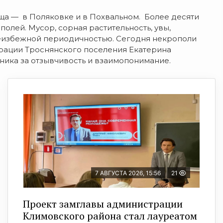
ща — в Поляковке и в Похвальном. Более десяти
олей. Мусор, сорная растительность, увы,
 неизбежной периодичностью. Сегодня некрополи
трации Троснянского поселения Екатерина
ника за отзывчивость и взаимопонимание.
7 АВГУСТА 2026, 15:56
21
Проект замглавы администрации
Климовского района стал лауреатом