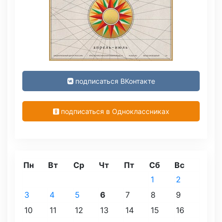
подписаться ВКонтакте
подписаться в Одноклассниках
Пн
Вт
Ср
Чт
Пт
Сб
Вс
1
2
3
4
5
6
7
8
9
10
11
12
13
14
15
16