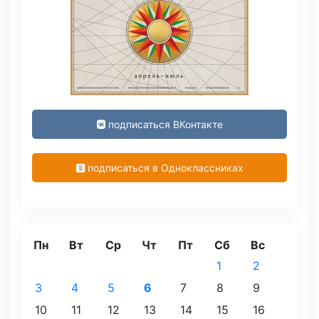
подписаться ВКонтакте
подписаться в Одноклассниках
Пн
Вт
Ср
Чт
Пт
Сб
Вс
1
2
3
4
5
6
7
8
9
10
11
12
13
14
15
16